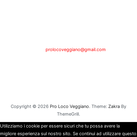
Pro Loco di Veggiano
Sede legale a Veggiano (PD) via P.zza Alberti, n.1, presso il
Municipio
tel.342.0465201 - Fax 049.5089025
e-mail:
prolocoveggiano@gmail.com
Partita IVA 04722000280
Codice Fiscale 92107630284
Copyright © 2026
Pro Loco Veggiano
. Theme:
Zakra
By
ThemeGrill.
Utilizziamo i cookie per essere sicuri che tu possa avere la
migliore esperienza sul nostro sito. Se continui ad utilizzare questo