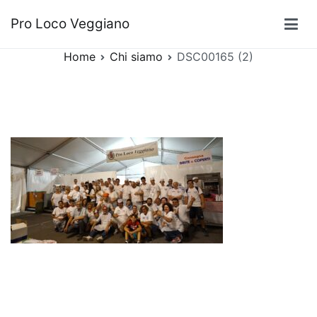
Vai
DSC00165 (2)
Pro Loco Veggiano
al
contenuto
Home
Chi siamo
DSC00165 (2)