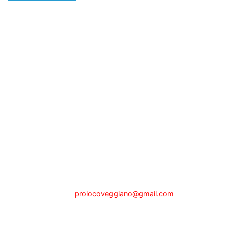
Pro Loco di Veggiano
Sede legale a Veggiano (PD) via P.zza Alberti, n.1, presso il
Municipio
tel.342.0465201 - Fax 049.5089025
e-mail:
prolocoveggiano@gmail.com
Partita IVA 04722000280
Codice Fiscale 92107630284