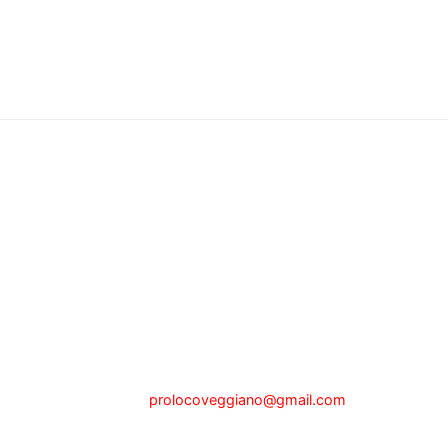
Pro Loco di Veggiano
Sede legale a Veggiano (PD) via P.zza Alberti, n.1, presso il
Municipio
tel.342.0465201 - Fax 049.5089025
e-mail:
prolocoveggiano@gmail.com
Partita IVA 04722000280