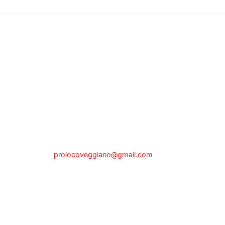
Pro Loco di Veggiano
Sede legale a Veggiano (PD) via P.zza
Alberti, n.1, presso il Municipio
tel.342.0465201 - Fax 049.5089025
e-mail:
prolocoveggiano@gmail.com
Partita IVA 04722000280
Codice Fiscale 92107630284